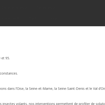
Désinsectisation
Dératisation
unaises de lit
Tarifs
Contact
 et 95.
rconstances.
ons dans l’Oise, la Seine-et-Marne, la Seine-Saint-Denis et le Val d’Oi
les insectes volants, nos interventions permettent de profiter de solut