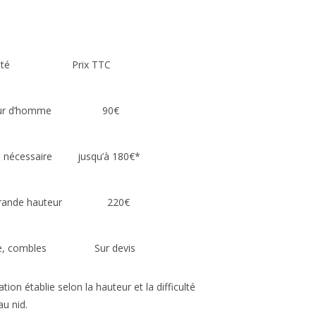
iculté Prix TTC
teur d’homme 90€
le nécessaire jusqu’à 180€*
 grande hauteur 220€
ure, combles Sur devis
ation établie selon la hauteur et la difficulté
au nid.