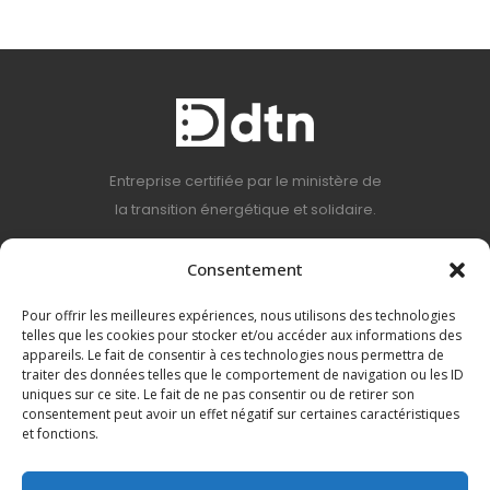
Entreprise certifiée par le ministère de
la transition énergétique et solidaire.
Consentement
Mentions légales
Pour offrir les meilleures expériences, nous utilisons des technologies
Contact
telles que les cookies pour stocker et/ou accéder aux informations des
appareils. Le fait de consentir à ces technologies nous permettra de
10 rue Lavoisier
traiter des données telles que le comportement de navigation ou les ID
77230 Moussy-le-Neuf
uniques sur ce site. Le fait de ne pas consentir ou de retirer son
consentement peut avoir un effet négatif sur certaines caractéristiques
destructiontousnuisibles@gmail.com
et fonctions.
Nous suivre